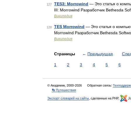
TES3: Morrowind
— Это статья о компь
127
III: Morrowind Разработчик Bethesda So
Википедия
TES Morrowind
— Это статья о компьюте
128
Morrowind Разработчик Bethesda Softw
Википедия
Страницы
←
Предыдущая
Сле
1
2
3
4
5
6
© Академик, 2000-2026
Обратная связь:
Техподдерж
👣 Путешествия
Экспорт словарей на сайты
, сделанные на PHP,
Jo