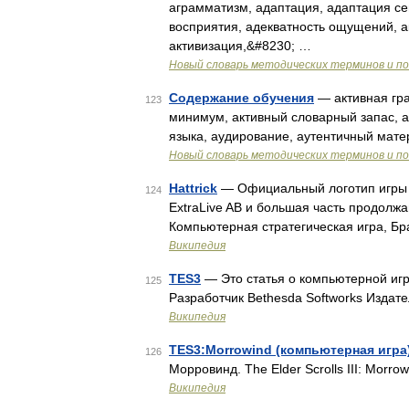
аграмматизм, адаптация, адаптация се
восприятия, адекватность ощущений, ак
активизация,&#8230; …
Новый словарь методических терминов и по
Содержание обучения
— активная гра
123
минимум, активный словарный запас, а
языка, аудирование, аутентичный мате
Новый словарь методических терминов и по
Hattrick
— Официальный логотип игры Ра
124
ExtraLive AB и большая часть продолж
Компьютерная стратегическая игра, Б
Википедия
TES3
— Это статья о компьютерной игре;
125
Разработчик Bethesda Softworks Издат
Википедия
TES3:Morrowind (компьютерная игра
126
Морровинд. The Elder Scrolls III: Morr
Википедия