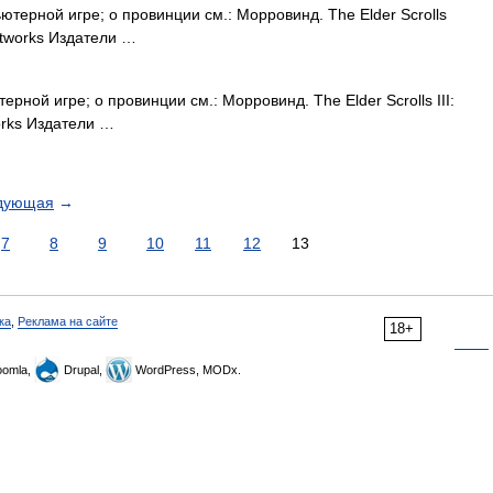
ютерной игре; о провинции см.: Морровинд. The Elder Scrolls
ftworks Издатели …
рной игре; о провинции см.: Морровинд. The Elder Scrolls III:
orks Издатели …
дующая
→
7
8
9
10
11
12
13
ка
,
Реклама на сайте
18+
omla,
Drupal,
WordPress, MODx.