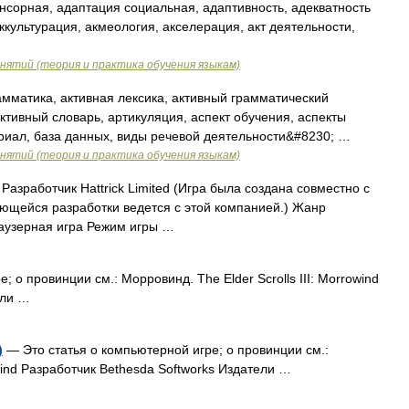
нсорная, адаптация социальная, адаптивность, адекватность
культурация, акмеология, акселерация, акт деятельности,
нятий (теория и практика обучения языкам)
мматика, активная лексика, активный грамматический
ктивный словарь, артикуляция, аспект обучения, аспекты
риал, база данных, виды речевой деятельности&#8230; …
нятий (теория и практика обучения языкам)
зработчик Hattrick Limited (Игра была создана совместно с
ающейся разработки ведется с этой компанией.) Жанр
раузерная игра Режим игры …
 о провинции см.: Морровинд. The Elder Scrolls III: Morrowind
ели …
)
— Это статья о компьютерной игре; о провинции см.:
owind Разработчик Bethesda Softworks Издатели …